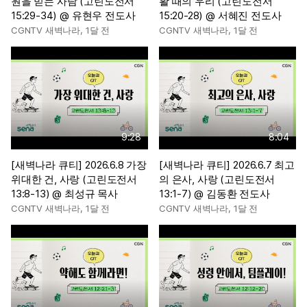
원을 믿는 사람 (고린도전서
활 때의 우리 (고린도전서
15:29-34) @ 유현우 전도사
15:20-28) @ 서혜진 전도사
CGNTV 새벽나라
,
1달 전
CGNTV 새벽나라
,
1달 전
9:28
8:04
[새벽나라 큐티] 2026.6.8 가장
[새벽나라 큐티] 2026.6.7 최고
위대한 건, 사랑 (고린도전서
의 은사, 사랑 (고린도전서
13:8-13) @ 최성규 목사
13:1-7) @ 김동환 전도사
CGNTV 새벽나라
,
1달 전
CGNTV 새벽나라
,
1달 전