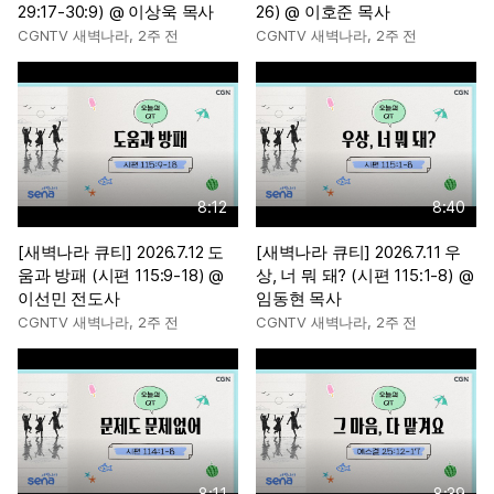
29:17-30:9) @ 이상욱 목사
26) @ 이호준 목사
CGNTV 새벽나라
,
2주 전
CGNTV 새벽나라
,
2주 전
8:12
8:40
[새벽나라 큐티] 2026.7.12 도
[새벽나라 큐티] 2026.7.11 우
움과 방패 (시편 115:9-18) @
상, 너 뭐 돼? (시편 115:1-8) @
이선민 전도사
임동현 목사
CGNTV 새벽나라
,
2주 전
CGNTV 새벽나라
,
2주 전
8:11
8:39