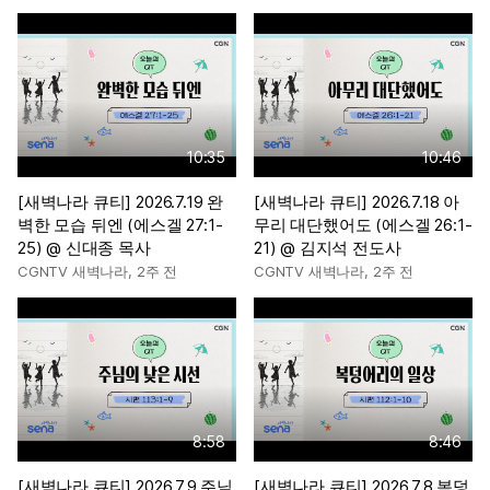
10:35
10:46
[새벽나라 큐티] 2026.7.19 완
[새벽나라 큐티] 2026.7.18 아
벽한 모습 뒤엔 (에스겔 27:1-
무리 대단했어도 (에스겔 26:1-
25) @ 신대종 목사
21) @ 김지석 전도사
CGNTV 새벽나라
,
2주 전
CGNTV 새벽나라
,
2주 전
8:58
8:46
[새벽나라 큐티] 2026.7.9 주님
[새벽나라 큐티] 2026.7.8 복덩