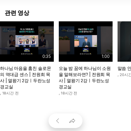
관련 영상
0:35
1:00
하나님 마음을 훔친 솔로몬
오늘 밤 꿈에 하나님이 소원
말씀 
의 역대급 센스 | 전원희 목
을 말해보라면? | 전원희 목
,
20시간
사 | 열왕기 2강ㅣ두란노성
사 | 열왕기 2강ㅣ두란노성
경교실
경교실
,
18시간 전
,
18시간 전