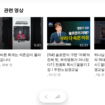
관련 영상
0:43
42:33
바른 회개는 자존감이 올라
[Full] 솔로몬이 구한 '지혜'의
하나님
갑니다
진짜 뜻, 부귀영화가 아니었
의 역대
다? | 전원희 목사 | 열왕기 2
사 | 
,
28분 전
강ㅣ두란노성경교실
경교실
,
5시간 전
,
1일 전