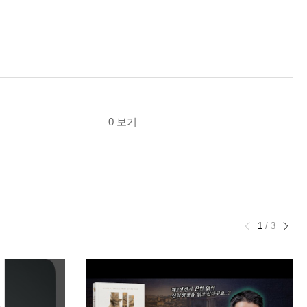
0 보기
1
/
3