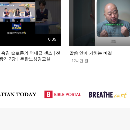
0:35
훔친 솔로몬의 역대급 센스 | 전
말씀 안에 거하는 비결
 열왕기 2강ㅣ두란노성경교실
,
12시간 전