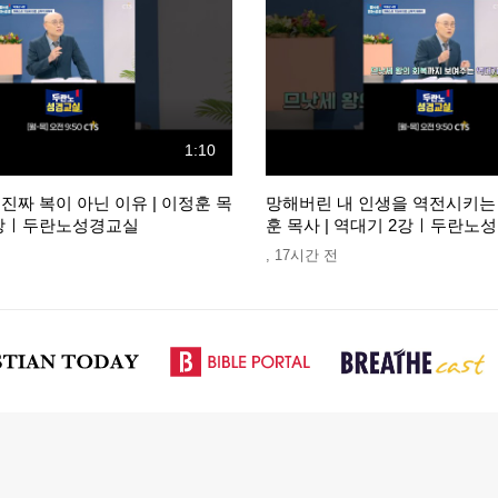
1:10
 진짜 복이 아닌 이유 | 이정훈 목
망해버린 내 인생을 역전시키는 
 2강ㅣ두란노성경교실
훈 목사 | 역대기 2강ㅣ두란노
,
17시간 전