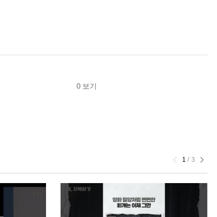
0 보기
1
/
3