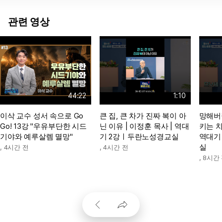
관련 영상
44:22
1:10
이삭 교수 성서 속으로 Go
큰 집, 큰 차가 진짜 복이 아
망해버
Go! 13강 "우유부단한 시드
닌 이유 | 이정훈 목사 | 역대
키는 치
기야와 예루살렘 멸망"
기 2강ㅣ두란노성경교실
역대기
실
,
4시간 전
,
4시간 전
,
8시간