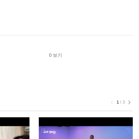
0 보기
1
/
3