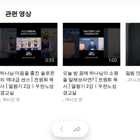
관련 영상
0:35
1:00
하나님 마음을 훔친 솔로몬
오늘 밤 꿈에 하나님이 소원
말씀 
의 역대급 센스 | 전원희 목
을 말해보라면? | 전원희 목
,
21시간
사 | 열왕기 2강ㅣ두란노성
사 | 열왕기 2강ㅣ두란노성
경교실
경교실
,
19시간 전
,
19시간 전