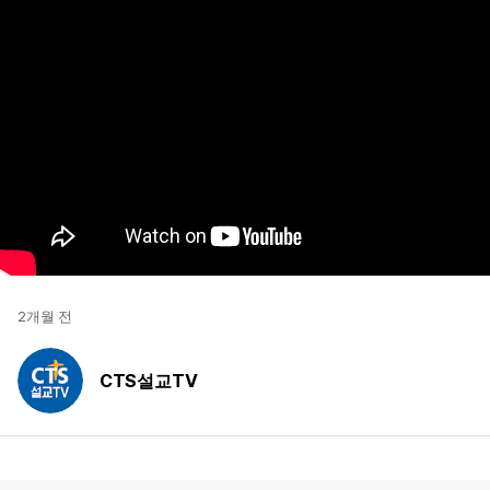
2개월 전
CTS설교TV