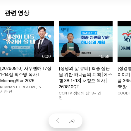
관련 영상
6:00
10:58
[20260810] 사무엘하 17장
[생명의 삶 큐티] 최종 심판
[성경통
1-14절 최주영 목사 l
을 위한 하나님의 계획 |에스
이야기
MorningStar 2026
겔 38:1~13| 서정오 목사 |
플 365
260810QT
66장
REMNANT CREATIVE
,
5
시간 전
CGNTV 생명의 삶
,
8시간
GOODT
전