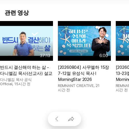
관련 영상
37:13
6:00
반드시 결산해야 하는 삶 -
[20260804] 사무엘하 15장
[202
다니엘김 목사(선교사) 설교
7-12절 유성식 목사 l
13-2
MorningStar 2026
Mornin
다니엘김 목사 공식
Official
,
15시간 전
REMNANT CREATIVE
,
21
REMNA
시간 전
시간 전