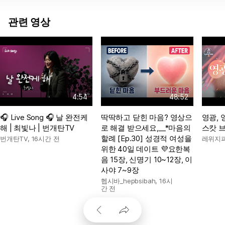
관련 영상
4:54
48:52
🎧 Live Song 🎧 날 완전케
딱딱하고 닫힌 마음? 영상으
영광, 영
해 | 최빛나 | 번개탄TV
로 해결 받으세요,__*마음의
스캇 
할례 [Ep.30] 성경적 여성을
번개탄TV
,
16시간 전
레위지파
위한 40일 데이트 💜요한복
음 15장, 신명기 10~12장, 이
사야 7~9장
헵시바_hepbsibah
,
16시
간 전