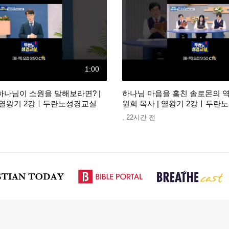
1:00
하나님이 소원을 말해보라면? |
하나님 마음을 훔친 솔로몬의 역
| 열왕기 2강ㅣ두란노성경교실
원희 목사 | 열왕기 2강ㅣ두란
,
22시간 전