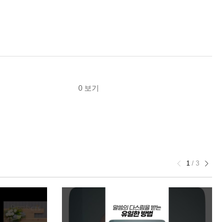
0 보기
1
/
3