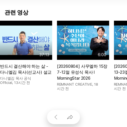
관련 영상
37:13
6:00
반드시 결산해야 하는 삶 -
[20260804] 사무엘하 15장
[202
다니엘김 목사(선교사) 설교
7-12절 유성식 목사 l
13-2
MorningStar 2026
Mornin
다니엘김 목사 공식
Official
,
13시간 전
REMNANT CREATIVE
,
18
REMNA
시간 전
시간 전