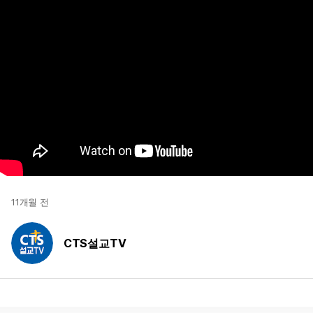
11개월 전
CTS설교TV