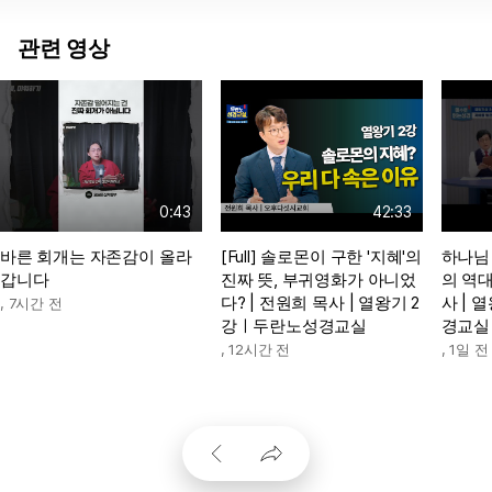
관련 영상
0:43
42:33
바른 회개는 자존감이 올라
[Full] 솔로몬이 구한 '지혜'의
하나님
갑니다
진짜 뜻, 부귀영화가 아니었
의 역대
다? | 전원희 목사 | 열왕기 2
사 | 
,
7시간 전
강ㅣ두란노성경교실
경교실
,
12시간 전
,
1일 전