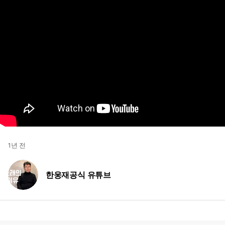
1년 전
한웅재공식 유튜브