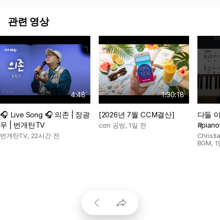
관련 영상
4:48
1:30:18
🎧 Live Song 🎧 의존 | 장광
[2026년 7월 CCM결산]
다들 
우 | 번개탄TV
#pianot
ccm 공방
,
1일 전
번개탄TV
,
22시간 전
Chris
BGM
,
1